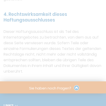
4. Rechtswirksamkeit dieses
Haftungsausschlusses
Dieser Haftungsausschluss ist als Teil des
Internetangebotes zu betrachten, von dem aus auf
diese Seite verwiesen wurde. Sofern Teile oder
einzelne Formulierungen dieses Textes der geltenden
Rechtslage nicht, nicht mehr oder nicht vollständig
entsprechen sollten, bleiben die übrigen Teile des
Dokumentes in ihrem Inhalt und ihrer Gültigkeit davon
unberührt.
Sie haben noch Fragen?
LINKS