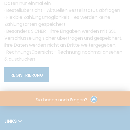
Daten nur einmal ein
· Bestellübersicht - Aktuellen Bestellstatus abfragen
· Flexible Zahlungsmöglichkeit - es werden keine
Zahlungsarten gespeichert.
· Besonders SICHER - Ihre Eingaben werden mit SSL
Verschlüsselung sicher übertragen und gespeichert.
Ihre Daten werden nicht an Dritte weitergegeben.
· Rechnungsübersicht - Rechnung nochmal ansehen
& ausdrucken
REGISTRIERUNG
Sie haben noch Fragen?
LINKS