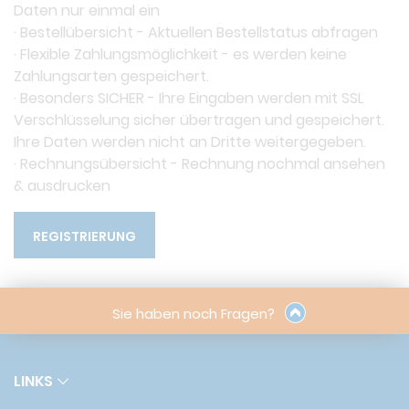
Daten nur einmal ein
· Bestellübersicht - Aktuellen Bestellstatus abfragen
· Flexible Zahlungsmöglichkeit - es werden keine
Zahlungsarten gespeichert.
· Besonders SICHER - Ihre Eingaben werden mit SSL
Verschlüsselung sicher übertragen und gespeichert.
Ihre Daten werden nicht an Dritte weitergegeben.
· Rechnungsübersicht - Rechnung nochmal ansehen
& ausdrucken
REGISTRIERUNG
Sie haben noch Fragen?
LINKS