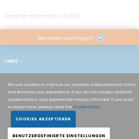
Stand der Information: Juli 2023
Sie haben noch Fragen?
LINKS
RECHTLICHES
We use cookies to improve our services, make personal offers,
and enhance your experience. If you do not accept optional
UNTERNEHMEN
cookies below, your experience may be affected. If you want
to know more, please, read the
Cookie Policy
ACTIVATE TEAM
COOKIES AKZEPTIEREN
BENUTZERDEFINIERTE EINSTELLUNGEN
©2024 Reclay Systems GmbH